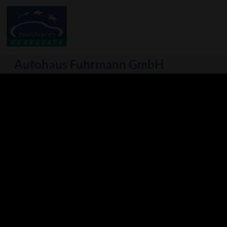
Autohaus Fuhrmann GmbH